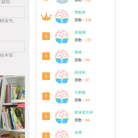
票数：
162
题知..
李默冉
3
票数：
136
读书..
徐嘉翊
4
票数：
115
苒苒
本馆..
5
票数：
94
段佳佑
6
票数：
87
王鹤霖
7
票数：
84
群体背古诗
8
票数：
84
余果
9