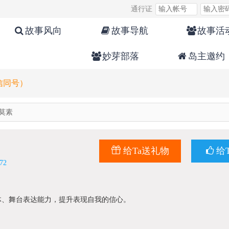
通行证
故事风向
故事导航
故事活
妙芽部落
岛主邀约
微信同号）
莫素
给Ta送礼物
给
72
体、舞台表达能力，提升表现自我的信心。