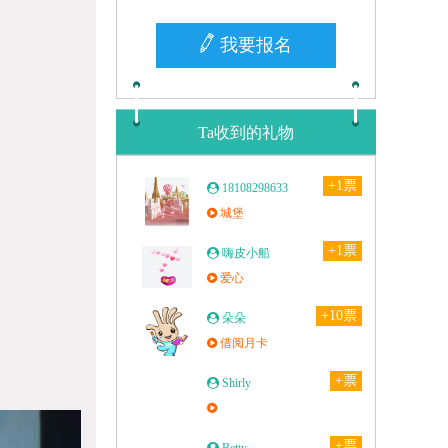
我要报名
Ta收到的礼物
+1票
18108298633
城堡
+1票
嗨皮小船
爱心
+10票
朵朵
借阅月卡
+票
Shirly
+票