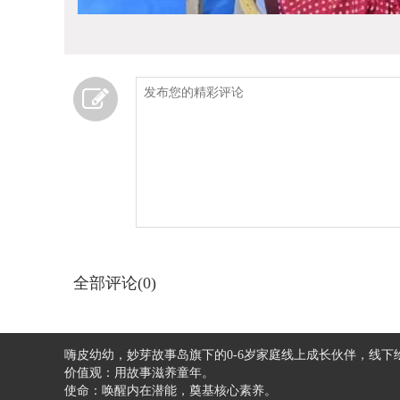
全部评论(0)
嗨皮幼幼，妙芽故事岛旗下的0-6岁家庭线上成长伙伴，线
价值观：用故事滋养童年。
使命：唤醒内在潜能，奠基核心素养。