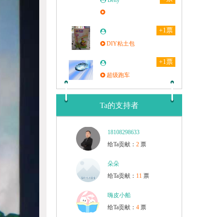
Betty
+1票
DIY粘土包
+1票
超级跑车
Ta的支持者
18108298633
给Ta贡献：
2
票
朵朵
给Ta贡献：
11
票
嗨皮小船
给Ta贡献：
4
票