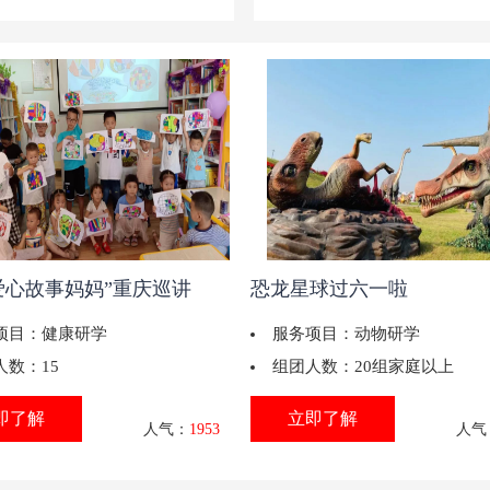
1“爱心故事妈妈”重庆巡讲
恐龙星球过六一啦
项目：
健康研学
服务项目：
动物研学
人数：
15
组团人数：
20组家庭以上
即了解
立即了解
人气：
1953
人气