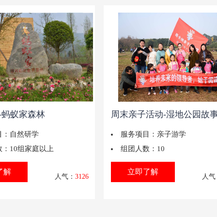
-蚂蚁家森林
周末亲子活动-湿地公园故
目：
自然研学
服务项目：
亲子游学
数：
10组家庭以上
组团人数：
10
了解
立即了解
人气：
3126
人气