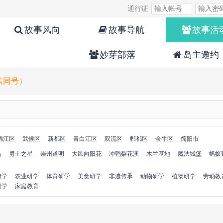
通行证
故事风向
故事导航
故事活
妙芽部落
岛主邀约
微信同号）
锦江区
武候区
新都区
青白江区
双流区
郫都区
金牛区
简阳市
岛
勇士之星
崇州道明
大邑向阳花
冲鸭梨花溪
木兰基地
魔法城堡
蚂蚁
游学
农业研学
体育研学
美食研学
非遗传承
动物研学
植物研学
劳动教
研学
家庭教育