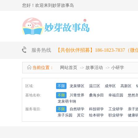
您好！欢迎来到妙芽故事岛
服务热线
【共创伙伴招募】186-1823-7837（
当前位置：
网站首页
故事活动
小研学
区域:
不限
龙泉驿区
温江区
成华区
高新区
基地名称:
不限
川青世界
桑海乡田
幸福庄园
悠然
龙泉萌卡纳
服务项目:
不限
自然研学
科技研学
工业研学
亲子
亲子乐园
其它
绘本研学
职业研学
健康