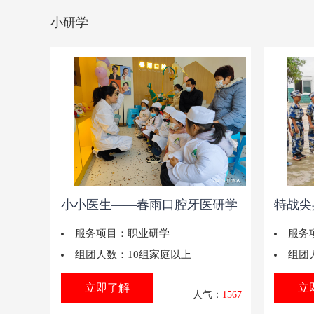
小研学
小小医生——春雨口腔牙医研学
特战尖
服务项目：
职业研学
服务
组团人数：
10组家庭以上
组团
立即了解
立
人气：
1567