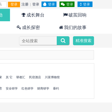
登录
注册
|
登录
登录
登录
登录
动
成长舞台
破茧回响
成长探密
我们的故事
精准搜索
家
其 它
驿都汇
民宿酒店
川菜博物馆
育
安全研学
红色研学
财商研学
垂钓